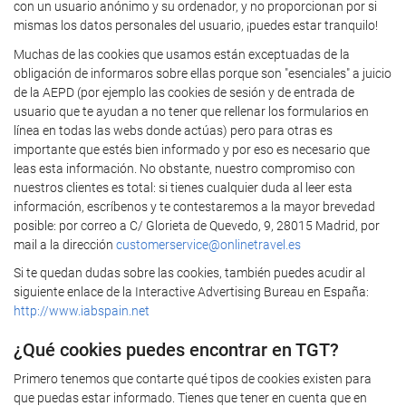
con un usuario anónimo y su ordenador, y no proporcionan por si
mismas los datos personales del usuario, ¡puedes estar tranquilo!
Muchas de las cookies que usamos están exceptuadas de la
obligación de informaros sobre ellas porque son "esenciales" a juicio
de la AEPD (por ejemplo las cookies de sesión y de entrada de
usuario que te ayudan a no tener que rellenar los formularios en
línea en todas las webs donde actúas) pero para otras es
importante que estés bien informado y por eso es necesario que
leas esta información. No obstante, nuestro compromiso con
nuestros clientes es total: si tienes cualquier duda al leer esta
información, escríbenos y te contestaremos a la mayor brevedad
posible: por correo a C/ Glorieta de Quevedo, 9, 28015 Madrid, por
mail a la dirección
customerservice@onlinetravel.es
Si te quedan dudas sobre las cookies, también puedes acudir al
siguiente enlace de la Interactive Advertising Bureau en España:
http://www.iabspain.net
¿Qué cookies puedes encontrar en TGT?
Primero tenemos que contarte qué tipos de cookies existen para
que puedas estar informado. Tienes que tener en cuenta que en