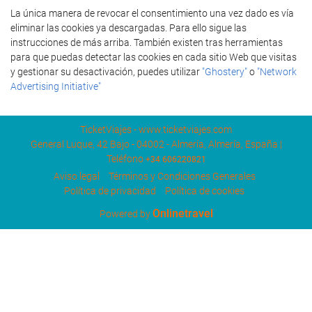
La única manera de revocar el consentimiento una vez dado es vía
eliminar las cookies ya descargadas. Para ello sigue las
instrucciones de más arriba. También existen tras herramientas
para que puedas detectar las cookies en cada sitio Web que visitas
y gestionar su desactivación, puedes utilizar
"Ghostery"
o
"Network
Advertising Initiative"
TicketViajes - www.ticketviajes.com
General Luque, 42 Bajo - 04002 - Almería, Almería, España |
Teléfono
+34 606220821
Aviso legal
Términos y Condiciones Generales
Política de privacidad
Política de cookies
Onlinetravel
Powered by