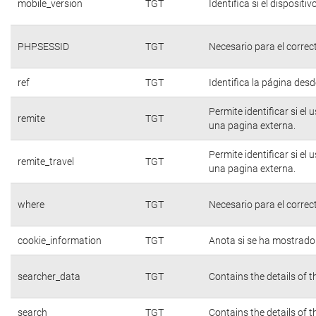
mobile_version
TGT
Identifica si el dispositiv
PHPSESSID
TGT
Necesario para el correc
ref
TGT
Identifica la página desde
Permite identificar si el
remite
TGT
una pagina externa.
Permite identificar si el
remite_travel
TGT
una pagina externa.
where
TGT
Necesario para el correc
cookie_information
TGT
Anota si se ha mostrado e
searcher_data
TGT
Contains the details of 
search
TGT
Contains the details of 