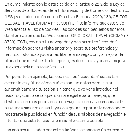
En cumplimiento con lo establecido en el artículo 22.2 de la Ley de
Servicios dela Sociedad de la Información y de Comercio Electrónico
(LSSI) y en adecuación con la Directiva Europea 2009/136/CE, TOR
GLOBAL TRAVEL (CICMA nº 3750) (TGT) te informa que este Sitio
Web acepta el uso de cookies. Las cookies son pequeños ficheros
de información que las Web, como TOR GLOBAL TRAVEL (CICMA nº
3750) (TGT), envían a tu navegador y nos permiten "recordar"
información sobre tu visita anterior y sobre tus preferencias y
hábitos. Esto nos ayuda a facilitarte la navegación y a mejorar la
utilidad que nuestro sitio te reporta, es decir, nos ayudan a mejorar
tu experiencia al "bucear" en TGT.
Por ponerte un ejemplo, las cookies nos "recuerdan" cosas tan
elementales y útiles cómo cuáles son tus datos para iniciar
automáticamente tu sesión sin tener que volver a introducir el
usuario y contraseña, qué idioma elegiste para navegar, qué
destinos son más populares para viajeros con características de
búsqueda similares a las tuyas o algo tan importante como poder
mostrarte la publicidad en función de tus hábitos de navegación e
intentar que ésta te resulte lo más interesante posible.
Las cookies utilizadas por este sitio Web, se asocian únicamente