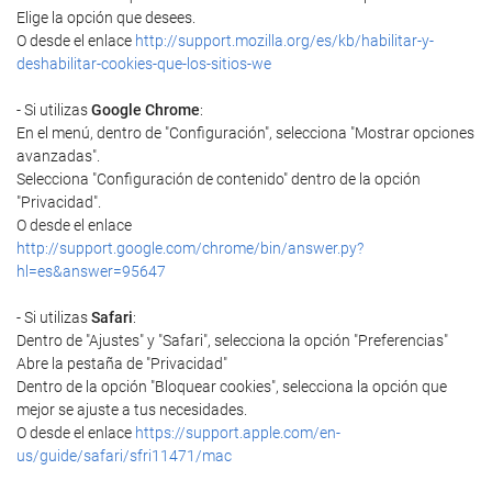
Elige la opción que desees.
O desde el enlace
http://support.mozilla.org/es/kb/habilitar-y-
deshabilitar-cookies-que-los-sitios-we
- Si utilizas
Google Chrome
:
En el menú, dentro de "Configuración", selecciona "Mostrar opciones
avanzadas".
Selecciona "Configuración de contenido" dentro de la opción
"Privacidad".
O desde el enlace
http://support.google.com/chrome/bin/answer.py?
hl=es&answer=95647
- Si utilizas
Safari
:
Dentro de "Ajustes" y "Safari", selecciona la opción "Preferencias"
Abre la pestaña de "Privacidad"
Dentro de la opción "Bloquear cookies", selecciona la opción que
mejor se ajuste a tus necesidades.
O desde el enlace
https://support.apple.com/en-
us/guide/safari/sfri11471/mac