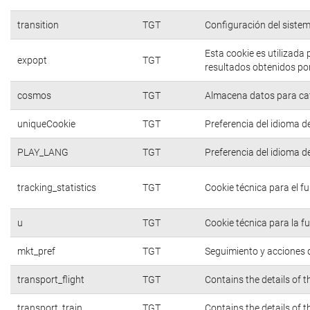
transition
TGT
Configuración del siste
Esta cookie es utilizada
expopt
TGT
resultados obtenidos por
cosmos
TGT
Almacena datos para cate
uniqueCookie
TGT
Preferencia del idioma d
PLAY_LANG
TGT
Preferencia del idioma d
tracking_statistics
TGT
Cookie técnica para el f
u
TGT
Cookie técnica para la f
mkt_pref
TGT
Seguimiento y acciones d
transport_flight
TGT
Contains the details of 
transport_train
TGT
Contains the details of 