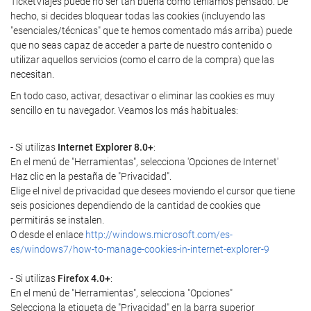
TicketViajes puede no ser tan buena como teníamos pensado. De
hecho, si decides bloquear todas las cookies (incluyendo las
"esenciales/técnicas" que te hemos comentado más arriba) puede
que no seas capaz de acceder a parte de nuestro contenido o
utilizar aquellos servicios (como el carro de la compra) que las
necesitan.
En todo caso, activar, desactivar o eliminar las cookies es muy
sencillo en tu navegador. Veamos los más habituales:
- Si utilizas
Internet Explorer 8.0+
:
En el menú de "Herramientas", selecciona 'Opciones de Internet'
Haz clic en la pestaña de "Privacidad".
Elige el nivel de privacidad que desees moviendo el cursor que tiene
seis posiciones dependiendo de la cantidad de cookies que
permitirás se instalen.
O desde el enlace
http://windows.microsoft.com/es-
es/windows7/how-to-manage-cookies-in-internet-explorer-9
- Si utilizas
Firefox 4.0+
:
En el menú de "Herramientas", selecciona "Opciones"
Selecciona la etiqueta de "Privacidad" en la barra superior