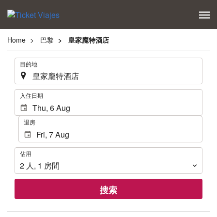
Home
巴黎
皇家龐特酒店
.
目的地
.
入住日期
退房
佔
佔用
用
2
人
,
1
房間
搜索