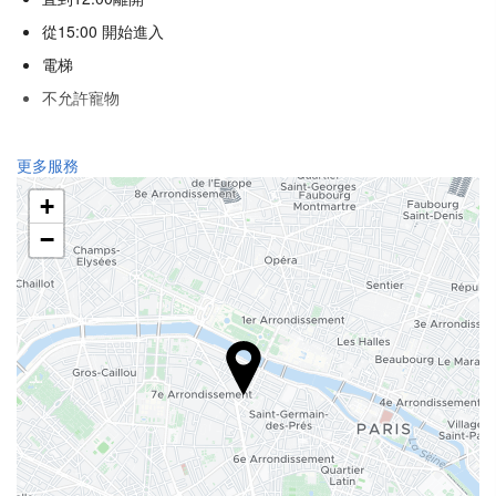
從15:00 開始進入
電梯
不允許寵物
接待服務
更多服務
24 小時接待櫃檯
+
行李寄存
−
食品與飲品
單點餐廳
酒巴
商務設施
商務中心