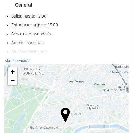
General
Salida hasta: 12:00
Entrada a partir de: 15:00
Servicio de lavandería
Admite mascotas
Aire Acondicionado
Calefacción
Más servicios
Ascensor
+
Adaptado para personas con movilidad reducida
−
Habitaciones No fumadores
Hotel no fumadores
Habitaciones insonorizadas
Servicios de recepción
Recepción 24 horas