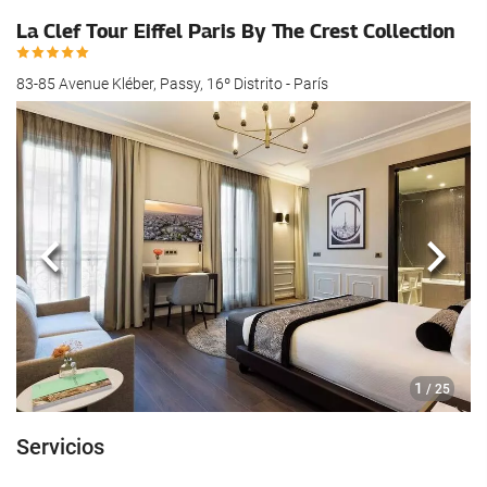
hotel.
La Clef Tour Eiffel Paris By The Crest Collection
83-85 Avenue Kléber, Passy, 16º Distrito - París
Anterior
Sigui
1
/ 25
Servicios