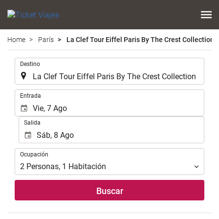
Home
París
La Clef Tour Eiffel Paris By The Crest Collection
Introduzca
Destino
el
lugar
de
Introduzca
Entrada
destino
las
en
fechas
Salida
el
de
que
inicio
realizar
y
Ocupación
la
Ocupación
fin
búsqueda
para
2
Personas
,
1
Habitación
de
realizar
su
la
Buscar
alojamiento..
búsqueda
de
su