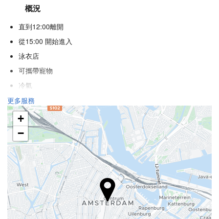
概況
直到12:00離開
從15:00 開始進入
泳衣店
可攜帶寵物
冷氣
暖氣
更多服務
電梯
+
殘疾人專用入口
−
不吸煙房
全面禁煙
抗過敏客房
隔音客房
食品與飲品