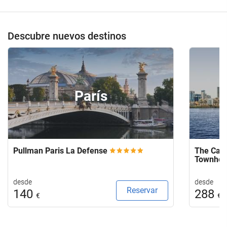
de
su
hotel.
Descubre nuevos destinos
París
Pullman Paris La Defense
The Capi
Townho
desde
desde
Reservar
140
288
€
€