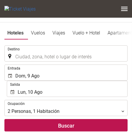
Hoteles
Vuelos
Viajes
Vuelo + Hotel
Apartamen
Introduzca
Destino
el
lugar
de
Introduzca
Entrada
destino
las
en
fechas
Salida
el
de
que
inicio
realizar
y
Ocupación
la
Ocupación
fin
búsqueda
para
2
Personas
,
1
Habitación
de
realizar
su
la
Buscar
alojamiento..
búsqueda